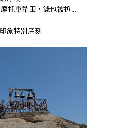
騎摩托車犁田，錢包被扒….
印象特別深刻