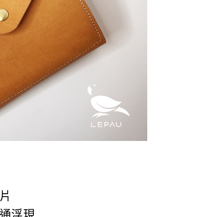
片
通浮現