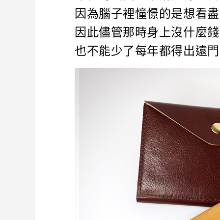
因為腦子裡憧憬的是想看盡
因此儘管那時身上沒什麼錢
也不能少了每年都得出遠門