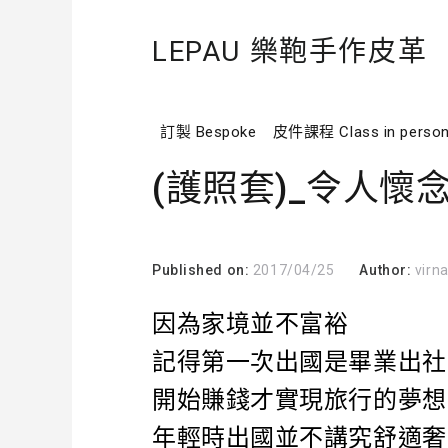
LEPAU 樂鞄手作皮革
訂製 Bespoke
皮件課程 Class in perso
(護照套)_令人懷
Published on:
2017/04/25
Author:
virn
因為家境並不富裕
記得第一次出國是畢業出社
開始賺錢才實現旅行的夢想
年輕時出國並不講究舒適奢