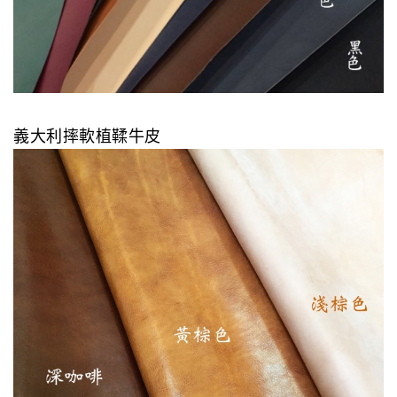
義大利摔軟植鞣牛皮