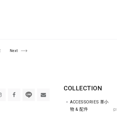
2
Next
COLLECTION
ACCESSORIES 革小
物 & 配件
(2