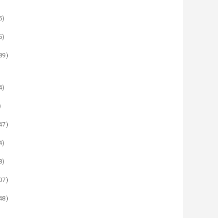
5)
5)
89)
4)
)
47)
4)
8)
07)
48)