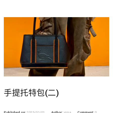
手提托特包(二)
Published on:
2025/01/01
Author:
virna
Comment:
0