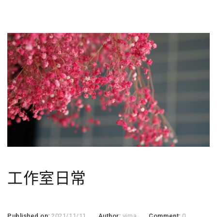
工作室日常
Published on:
2021/11/11
Author:
virna
Comment:
0