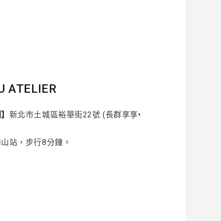
U ATELIER
制】
新北市土城區裕華街22號 (長群享享•
海山站，步行8分鐘。