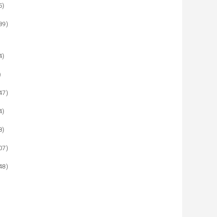
5)
89)
4)
)
47)
4)
8)
07)
48)