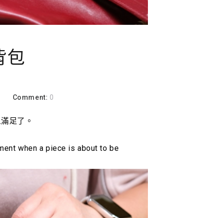
背包
a
Comment:
0
人滿足了。
ment when a piece is about to be