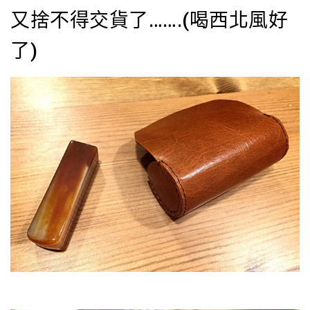
又捨不得交貨了…….(喝西北風好
了)