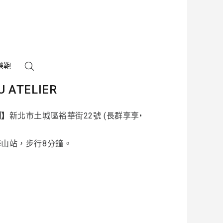
樂鞄
U ATELIER
制】
新北市土城區裕華街22號 (長群享享•
海山站，步行8分鐘。