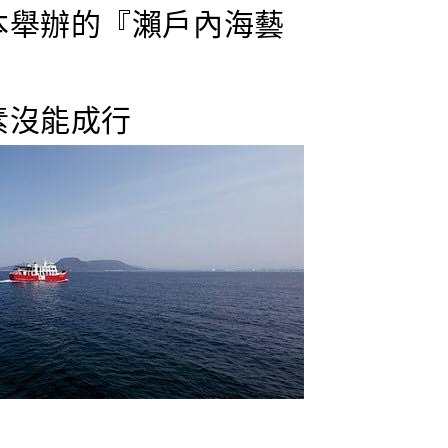
本舉辦的『瀨戶內海藝
素沒能成行