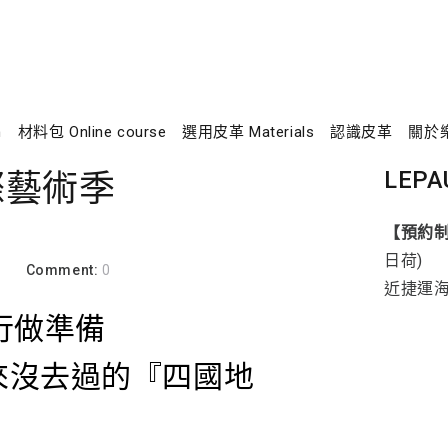
n
材料包 Online course
選用皮革 Materials
認識皮革
關於
LEPA
際藝術季
【預約
日荷)
a
Comment:
0
近捷運
行做準備
來沒去過的『四國地