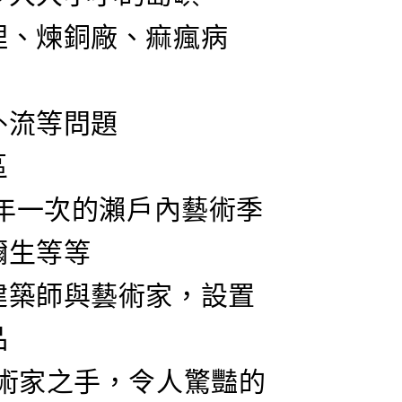
埋、煉銅廠、痲瘋病
外流等問題
區
三年一次的瀨戶內藝術季
彌生等等
建築師與藝術家，設置
品
藝術家之手，令人驚豔的