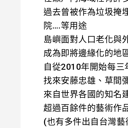
過去曾被作為垃圾掩
院….等用途
島嶼面對人口老化與
成為即將邊緣化的地
自從2010年開始每
找來安藤忠雄、草間
來自世界各國的知名
超過百餘件的藝術作
(也有多件出自台灣