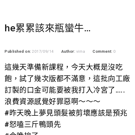
he累累該來瓶蠻牛…
Published on:
2017/09/14
Author:
virna
Comment:
0
這幾天準備新課程，今天大概是沒吃
飽，試了幾次版都不滿意，這批向工廠
訂製的口金可能要被我打入冷宮了…..
浪費資源感覺好罪惡啊～～～
#
昨天晚上夢見頭髮被剪壞應該是預兆
#
怒嗑三斤鴨頭先