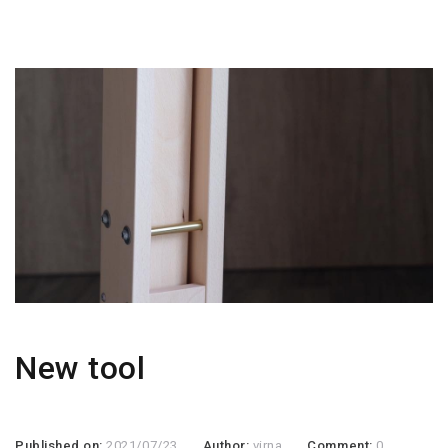
New tool
Published on:
2021/07/23
Author:
virna
Comment:
0