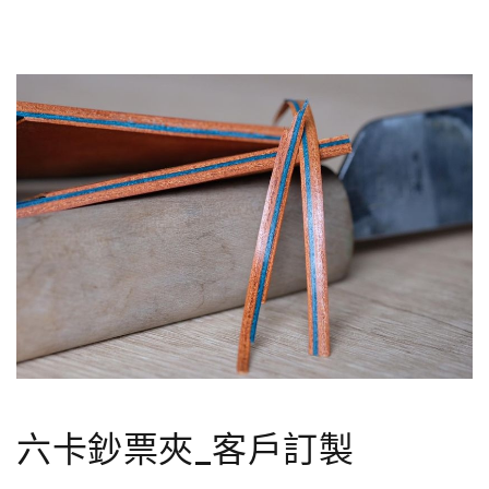
六卡鈔票夾_客戶訂製