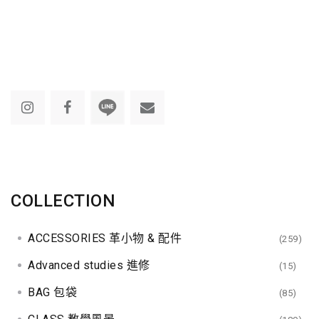
COLLECTION
ACCESSORIES 革小物 & 配件
(259)
Advanced studies 進修
(15)
BAG 包袋
(85)