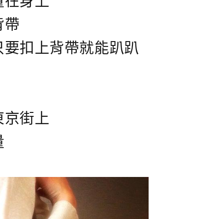
量在身上
背帶
只要扣上背帶就能趴趴
東京街上
量