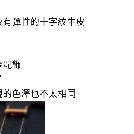
較有彈性的十字紋牛皮
金配飾
了
現的色澤也不太相同