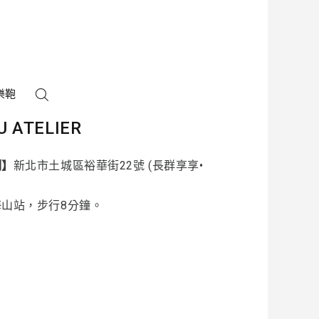
樂鞄
U ATELIER
制】
新北市土城區裕華街22號 (長群享享•
海山站，步行8分鐘。