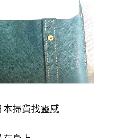
日本掃貨找靈感
？