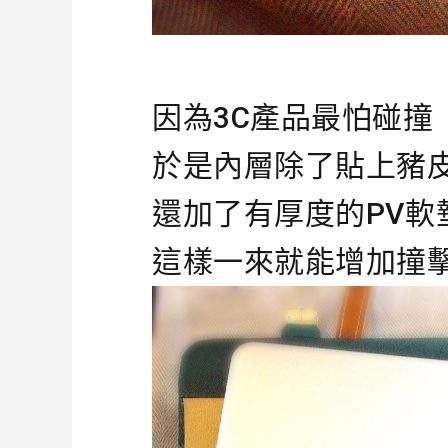
因為3C產品最怕碰撞
於是內層除了貼上豬
還加了有厚度的PV軟
這樣一來就能增加撞