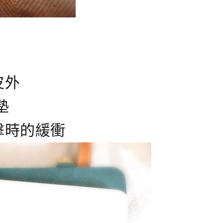
皮外
墊
擊時的緩衝