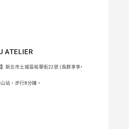
U ATELIER
制】
新北市土城區裕華街22號 (長群享享•
海山站，步行8分鐘。