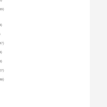
5)
89)
4)
)
47)
4)
8)
07)
48)