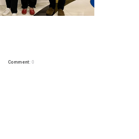
a
Comment:
0