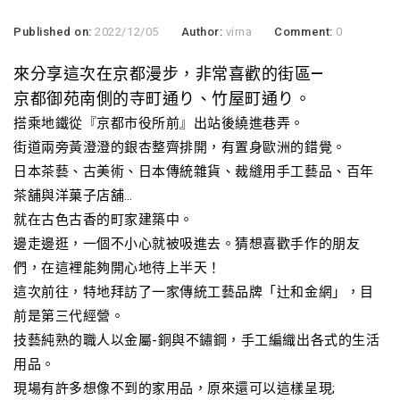
Published on:
2022/12/05
Author:
virna
Comment:
0
來分享這次在京都漫步，非常喜歡的街區—
京都御苑南側的寺町通り、竹屋町通り。
搭乘地鐵從『京都市役所前』出站後繞進巷弄。
街道兩旁黃澄澄的銀杏整齊排開，有置身歐洲的錯覺。
日本茶藝、古美術、日本傳統雜貨、裁縫用手工藝品、百年
茶舖與洋菓子店舖…
就在古色古香的町家建築中。
邊走邊逛，一個不小心就被吸進去。猜想喜歡手作的朋友
們，在這裡能夠開心地待上半天！
這次前往，特地拜訪了一家傳統工藝品牌「辻和金網」，目
前是第三代經營。
技藝純熟的職人以金屬-銅與不鏽鋼，手工編織出各式的生活
用品。
現場有許多想像不到的家用品，原來還可以這樣呈現;