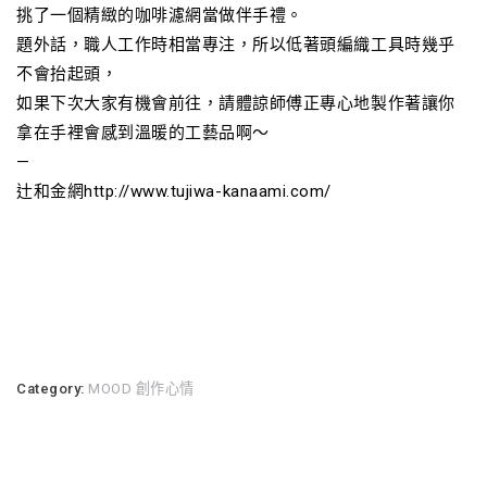
挑了一個精緻的咖啡濾網當做伴手禮。
題外話，職人工作時相當專注，所以低著頭編織工具時幾乎
不會抬起頭，
如果下次大家有機會前往，請體諒師傅正專心地製作著讓你
拿在手裡會感到溫暖的工藝品啊～
—
辻和金網http://www.tujiwa-kanaami.com/
Category:
MOOD 創作心情