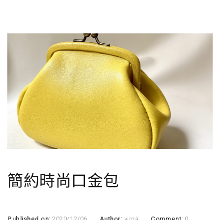
簡約時尚口金包
Published on:
2020/12/06
Author:
virna
Comment:
0