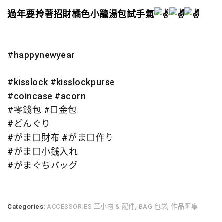
過年要拎著招財橘色小籠湯包試手氣
#happynewyear
#kisslock
#kisslockpurse
#coincase
#acorn
#零錢包
#口金包
#どんぐり
#がま口財布
#がま口作り
#がま口小銭入れ
#がまぐちバッグ
Categories:
ACCESSORIES 革小物 & 配件
,
BAG 包袋
,
作品匯集