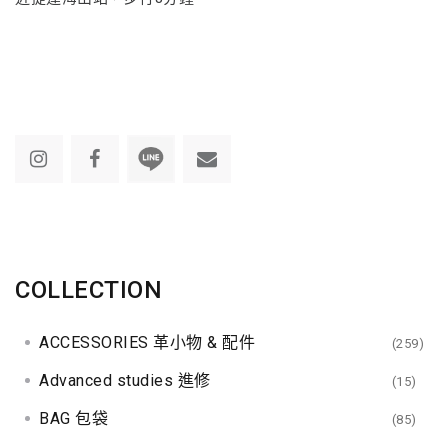
COLLECTION
ACCESSORIES 革小物 & 配件
(259)
Advanced studies 進修
(15)
BAG 包袋
(85)