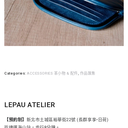
Categories:
ACCESSORIES 革小物 & 配件
,
作品匯集
LEPAU ATELIER
【預約制】
新北市土城區裕華街22號 (長群享享•日荷)
近捷運海山站，步行8分鐘。