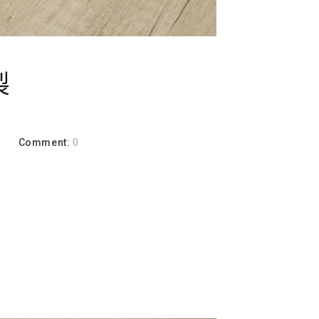
製
a
Comment:
0