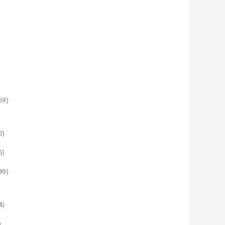
59)
5)
5)
89)
4)
)