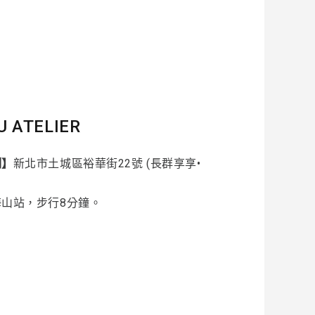
U ATELIER
制】
新北市土城區裕華街22號 (長群享享•
海山站，步行8分鐘。