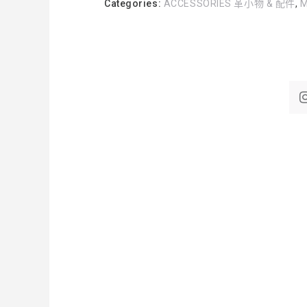
Categories:
ACCESSORIES 革小物 & 配件
,