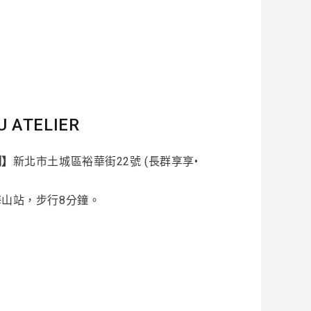
U ATELIER
制】
新北市土城區裕華街22號 (長群享享•
海山站，步行8分鐘。