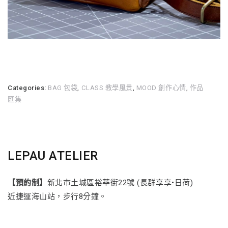
Categories:
BAG 包袋
,
CLASS 教學風景
,
MOOD 創作心情
,
作品
匯集
LEPAU ATELIER
【預約制】
新北市土城區裕華街22號 (長群享享•日荷)
近捷運海山站，步行8分鐘。