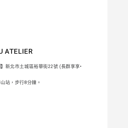
U ATELIER
制】
新北市土城區裕華街22號 (長群享享•
海山站，步行8分鐘。