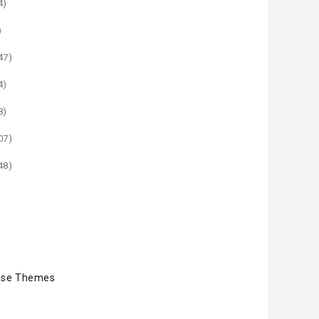
4)
)
47)
4)
8)
07)
48)
ise Themes