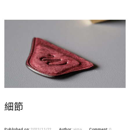
細節
Published on:
2022/11/22
Author:
virna
Comment:
0