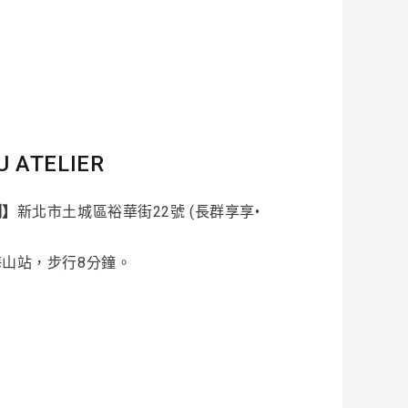
U ATELIER
制】
新北市土城區裕華街22號 (長群享享•
海山站，步行8分鐘。