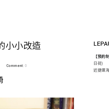
LEPA
活的小小改造
【預約
日荷)
a
Comment:
0
近捷運
椅