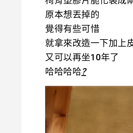
椅背塑膠片脆化裂成
原本想丟掉的
覺得有些可惜
就拿來改造一下加上
又可以再坐10年了
哈哈哈哈
?