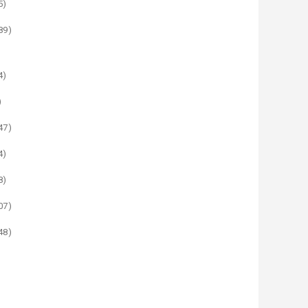
5)
89)
4)
)
47)
4)
8)
07)
48)