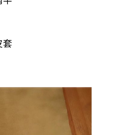
兩半
皮套