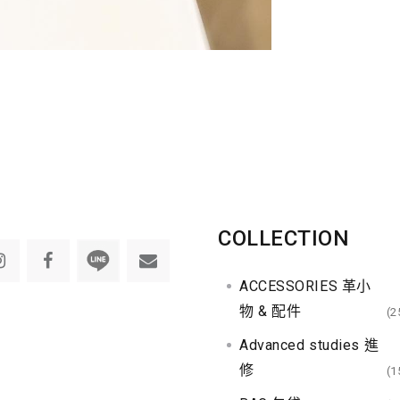
COLLECTION
ACCESSORIES 革小
物 & 配件
(2
Advanced studies 進
修
(1