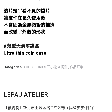
這片幾乎看不見的擋片
讓皮件在長久使用後
不會因為金屬頻繁的推擠
而改變了外觀的形狀
—
#薄型天溝零錢盒
Ultra thin coin case
Categories:
ACCESSORIES 革小物 & 配件
,
作品匯集
LEPAU ATELIER
【預約制】
新北市土城區裕華街22號 (長群享享•日荷)