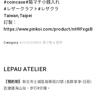
#
coincase
#
箱マチ小銭入れ
#
レザークラフト
#
レザクラ
Taiwan,Taipei
訂製：
https://www.pinkoi.com/product/nH9FxgsB
Category:
ACCESSORIES 革小物 & 配件
LEPAU ATELIER
【預約制】
新北市土城區裕華街22號 (長群享享•日荷)
近捷運海山站，步行8分鐘。