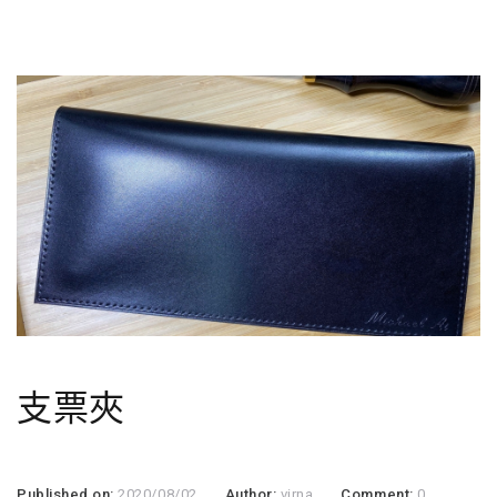
支票夾
Published on:
2020/08/02
Author:
virna
Comment:
0