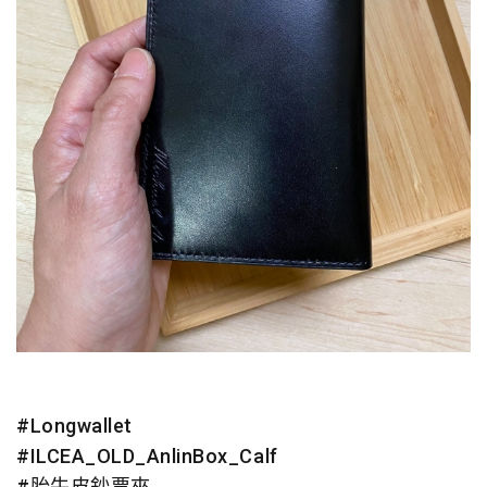
#Longwallet
#ILCEA_OLD_AnlinBox_Calf
#胎牛皮鈔票夾