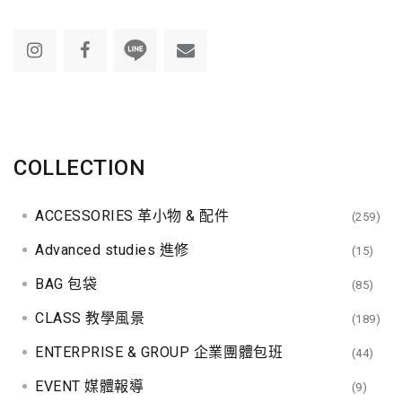
t
s
n
a
v
COLLECTION
i
ACCESSORIES 革小物 & 配件
(259)
g
Advanced studies 進修
(15)
a
BAG 包袋
(85)
t
CLASS 教學風景
(189)
i
ENTERPRISE & GROUP 企業團體包班
(44)
EVENT 媒體報導
(9)
o