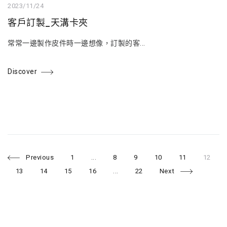
2023/11/24
客戶訂製_天溝卡夾
常常一邊製作皮件時一邊想像，訂製的客...
Discover
P
P
P
P
P
P
P
Previous
1
...
8
9
10
11
12
a
a
a
a
a
a
g
g
g
g
g
g
P
P
P
P
P
13
14
15
16
...
22
Next
e
e
e
e
e
e
a
a
a
a
a
o
g
g
g
g
g
e
e
e
e
e
s