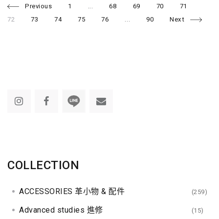
P
P
P
P
P
P
P
Previous
1
...
68
69
70
71
a
a
a
a
a
a
g
g
g
g
g
g
P
P
P
P
P
72
73
74
75
76
...
90
Next
e
e
e
e
e
e
a
a
a
a
a
o
g
g
g
g
g
e
e
e
e
e
s
t
s
n
a
v
COLLECTION
i
ACCESSORIES 革小物 & 配件
(259)
g
Advanced studies 進修
(15)