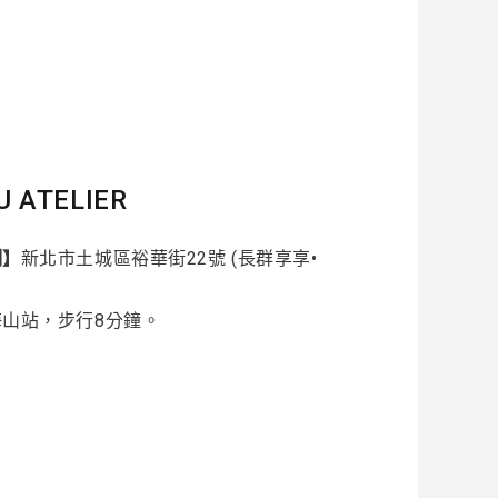
U ATELIER
制】
新北市土城區裕華街22號 (長群享享•
海山站，步行8分鐘。