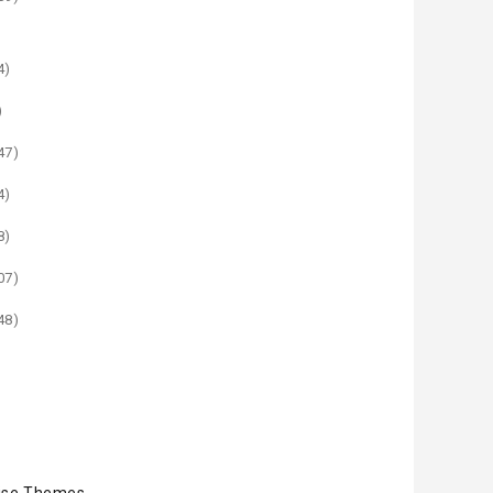
4)
)
47)
4)
8)
07)
48)
ise Themes