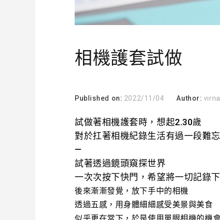
相機護套試做
Published on:
2022/11/04
Author:
virn
試做著相機護套時，
想起2.30歲
對於扛著相機紀錄生活
有過一段難
—
試著透過鏡頭窺探世界
一次次按下快門，
希望將一切記錄
後來漸漸發覺，
放下手中的相機
透過五感，用身體細細感受美景與美食
似乎更在當下，
於是使用單眼相機的機