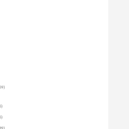
59)
5)
5)
89)