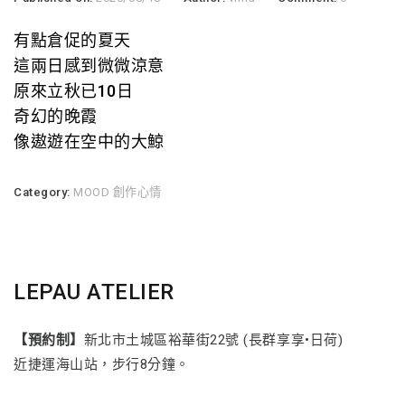
有點倉促的夏天
這兩日感到微微涼意
原來立秋已10日
奇幻的晚霞
像遨遊在空中的大鯨
Category:
MOOD 創作心情
LEPAU ATELIER
【預約制】
新北市土城區裕華街22號 (長群享享•日荷)
近捷運海山站，步行8分鐘。