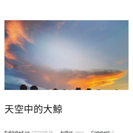
天空中的大鯨
Published on:
2020/08/18
Author:
virna
Comment:
0