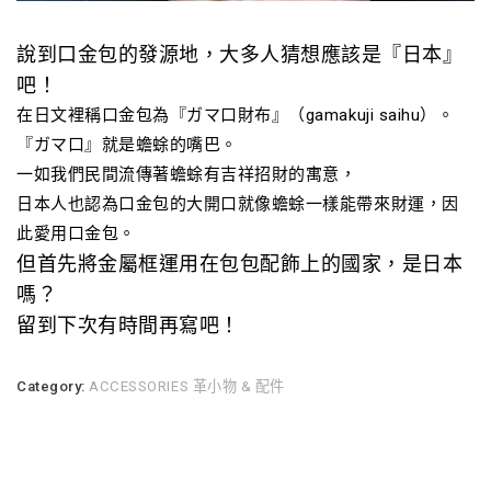
說到口金包的發源地，大多人猜想應該是『日本』
吧！
在日文裡稱口金包為『ガマ口財布』（gamakuji saihu）。
『ガマ口』就是蟾蜍的嘴巴。
一如我們民間流傳著蟾蜍有吉祥招財的寓意，
日本人也認為口金包的大開口就像蟾蜍一樣能帶來財運，因
此愛用口金包。
但首先將金屬框運用在包包配飾上的國家，是日本
嗎？
留到下次有時間再寫吧！
Category:
ACCESSORIES 革小物 & 配件