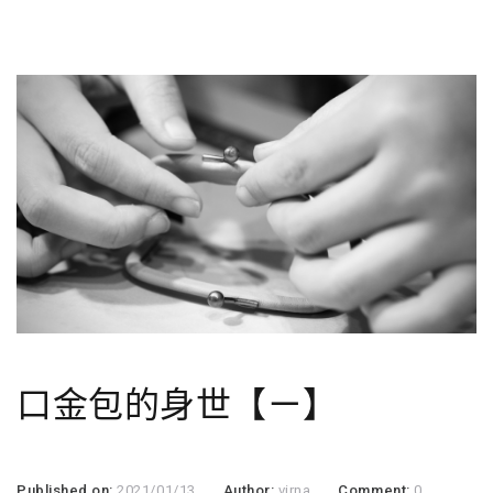
口金包的身世【ㄧ】
Published on:
2021/01/13
Author:
virna
Comment:
0