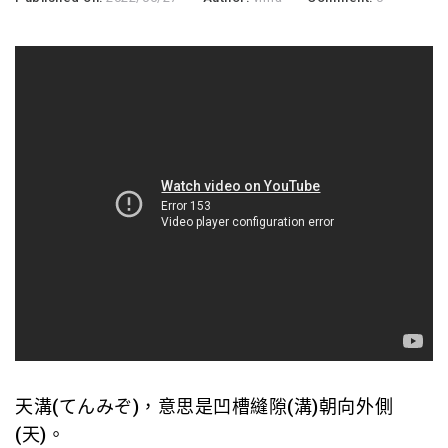
天溝(てんみぞ)，意思是凹槽縫隙(溝)朝向外側
(天)。