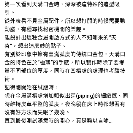
第一次看到天溝口金時，深深被這特殊的造型吸
引。
從外表看不見金屬配件，所以想打開的時候需要動
動腦，有種尋找秘密機關的樂趣。
能設計出這種金屬開啟方式的人不知哪來的“天
啓”，想出這麼妙的點子。
有別於印象中擁有豐滿弧度的傳統口金包，天溝口
金的特色在於“極薄”的手感，所以製作時除了要考
量不同部位的厚度，同時在凹槽處的處理也考驗技
術。
記得剛開始在試版時，
想在金屬溝槽處增加類似出芽(piping)的細緻感、同
時維持皮革平整的弧度，夜晚躺在床上時都想著有
沒有好方法而失眠了幾晚。
直到最後測試滿意時的開心，真是難以言喻…