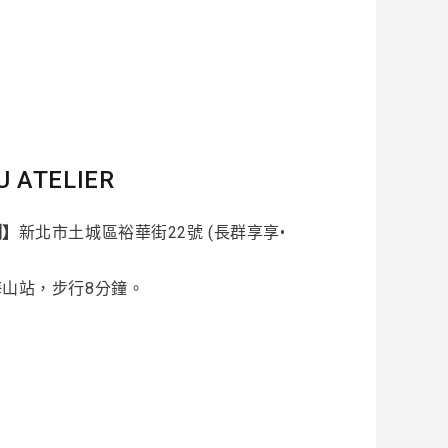
U ATELIER
制】
新北市土城區裕華街22號 (長群享享•
海山站，步行8分鐘。