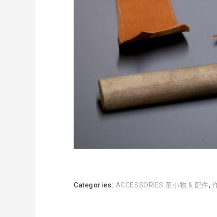
Categories:
ACCESSORIES 革小物 & 配件
,