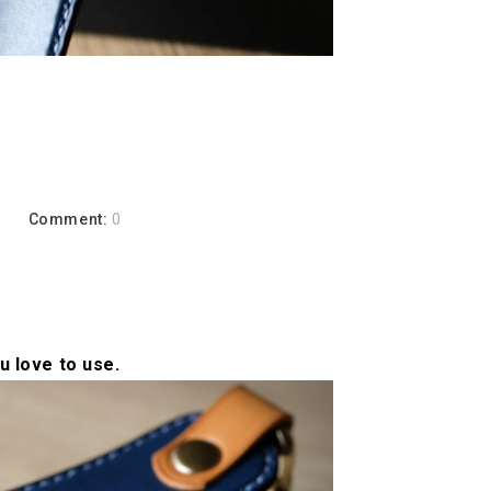
a
Comment:
0
u love to use.