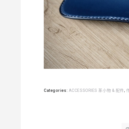
Categories:
ACCESSORIES 革小物 & 配件
,