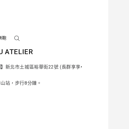
樂鞄
U ATELIER
制】
新北市土城區裕華街22號 (長群享享•
海山站，步行8分鐘。