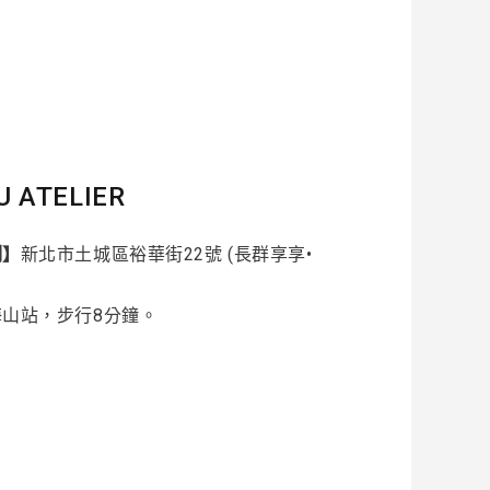
U ATELIER
制】
新北市土城區裕華街22號 (長群享享•
海山站，步行8分鐘。