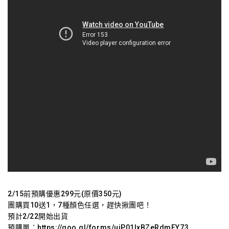
2/15前預購優惠299元(原價350元)
團購買10送1，7種顏色任選，
趕快揪團吧！
預計2/22開始出貨
預購單：https://goo.gl/forms/uiP01lxBZeRdmFY73