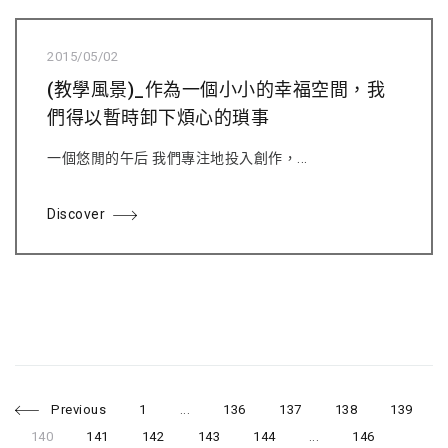
2015/05/02
(教學風景)_作為一個小小的幸福空間，我
們得以暫時卸下煩心的瑣事
一個悠閒的午后 我們專注地投入創作，...
Discover
P
P
P
P
P
P
Previous
1
...
136
137
138
139
a
a
a
a
a
g
g
g
g
g
P
P
P
P
P
P
140
141
142
143
144
...
146
e
e
e
e
e
a
a
a
a
a
a