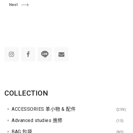
o
g
g
g
g
g
g
Next
e
e
e
e
e
e
s
t
s
n
a
v
COLLECTION
i
g
ACCESSORIES 革小物 & 配件
(259)
a
Advanced studies 進修
(15)
BAG 包袋
(85)