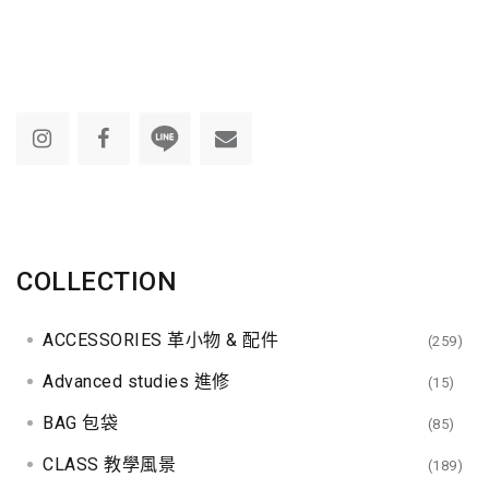
s
t
s
n
a
v
COLLECTION
i
g
ACCESSORIES 革小物 & 配件
(259)
a
Advanced studies 進修
(15)
BAG 包袋
t
(85)
CLASS 教學風景
(189)
i