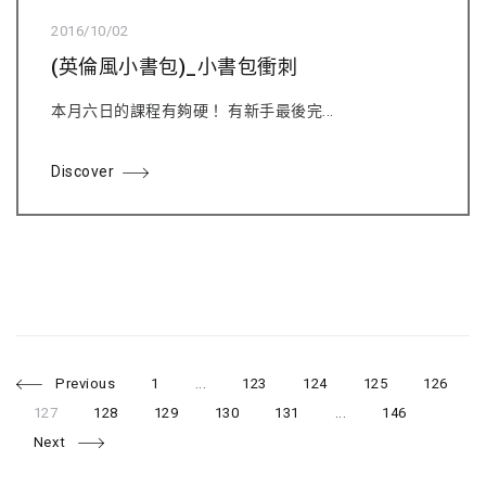
2016/10/02
(英倫風小書包)_小書包衝刺
本月六日的課程有夠硬！ 有新手最後完...
Discover
P
P
P
P
P
P
Previous
1
...
123
124
125
126
a
a
a
a
a
g
g
g
g
g
P
P
P
P
P
P
127
128
129
130
131
...
146
e
e
e
e
e
a
a
a
a
a
a
o
g
g
g
g
g
g
Next
e
e
e
e
e
e