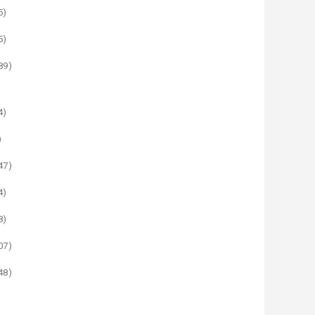
5)
5)
89)
4)
)
47)
4)
8)
07)
48)