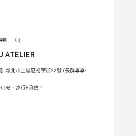
樂鞄
U ATELIER
制】
新北市土城區裕華街22號 (長群享享•
海山站，步行8分鐘。