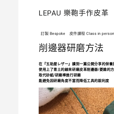
LEPAU 樂鞄手作皮革
訂製 Bespoke
皮件課程 Class in perso
削邊器研磨方法
在『五助屋レザー』讀到一篇公開分享的保養
使用上了青土的線來研磨皮革削邊器/菱錐的
取代砂紙/研磨棒進行研磨
能避免因研磨角度不當而降低工具的銳利度