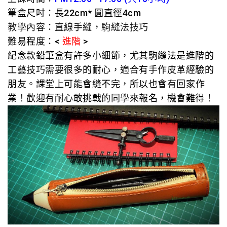
筆盒尺吋：長22cm* 圓直徑4cm
教學內容：直線手縫，駒縫法技巧
難易程度：<
進階
>
紀念款鉛筆盒有許多小細節，尤其駒縫法是進階的
工藝技巧需要很多的耐心，適合有手作皮革經驗的
朋友。
課堂上可能會縫不完，所以也會有回家作
業！歡迎有耐心敢挑戰的同學來報名，機會難得！