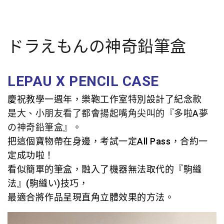
ドラえもんの神奇鉛筆盒
LEPAU X PENCIL CASE
慶祝教學一週年，樂鞄工作室特別設計了紀念款
是大、小朋友看了都會揚起嘴角尖叫的『多啦A夢
の神奇鉛筆盒』。
把這個寶物帶在身邊，考試一定All Pass，合約一
定成功啦！
看似簡單的筆盒，融入了機器無法取代的『駒縫
法』(駒縫い)技巧，
最適合將作品呈現直角立體效果的方法。