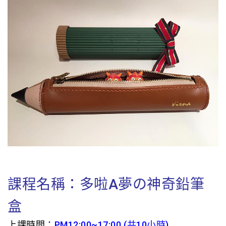
課程名稱：多啦A夢の神奇鉛筆
盒
上課時間：
PM12:00~17:00 (共10小時)