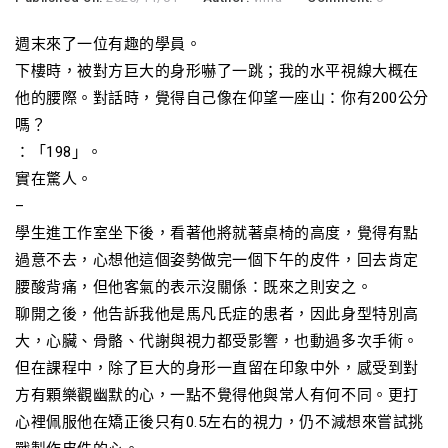
週末來了一位有趣的學員。
下樓時，被對方巨大的身形嚇了一跳；我的水平視線大概在
他的腰際。對話時，覺得自己像在仰望一座山：你有200公分
嗎？
：「198」。
實在驚人。
–
學生進工作室坐下後，看著他將就著桌椅的高度，覺得有點
過意不去，心想他這個姿勢做完一個下午的皮件，回去肯定
腰酸背痛，但他客氣的表示沒關係：既來之則安之。
聊開之後，他告訴我他是馬凡氏症的患者，因此身型特別高
大，心臟、骨骼、代謝與視力都受影響，也動過多次手術。
但在課程中，除了巨大的身形一直留在印象中外，感受到對
方有顆樂觀幽默的心，一點不覺得他與常人有何不同。更打
心裡佩服他在矯正後只有0.5左右的視力，仍不減想來嘗試挑